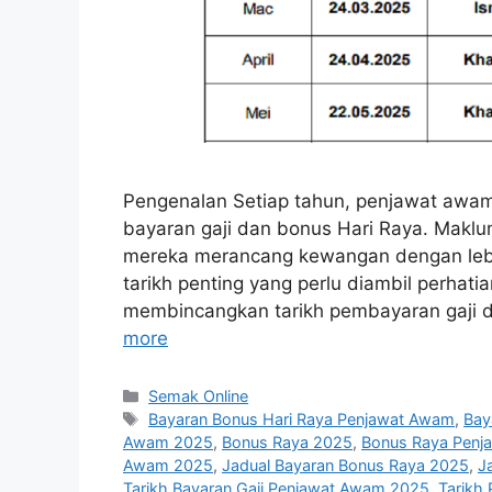
Pengenalan Setiap tahun, penjawat awa
bayaran gaji dan bonus Hari Raya. Maklu
mereka merancang kewangan dengan lebi
tarikh penting yang perlu diambil perhati
membincangkan tarikh pembayaran gaji 
more
Categories
Semak Online
Tags
Bayaran Bonus Hari Raya Penjawat Awam
,
Bay
Awam 2025
,
Bonus Raya 2025
,
Bonus Raya Penj
Awam 2025
,
Jadual Bayaran Bonus Raya 2025
,
J
Tarikh Bayaran Gaji Penjawat Awam 2025
,
Tarikh