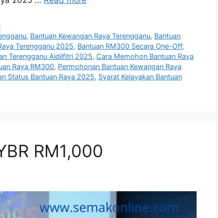
e
rengganu
,
Bantuan Kewangan Raya Terengganu
,
Bantuan
Raya Terengganu 2025
,
Bantuan RM300 Secara One-Off
,
an Terengganu Aidilfitri 2025
,
Cara Memohon Bantuan Raya
tuan Raya RM300
,
Permohonan Bantuan Kewangan Raya
n Status Bantuan Raya 2025
,
Syarat Kelayakan Bantuan
YBR RM1,000