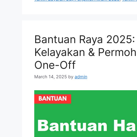
Bantuan Raya 2025:
Kelayakan & Permo
One-Off
March 14, 2025
by
admin