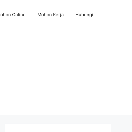
ohon Online
Mohon Kerja
Hubungi