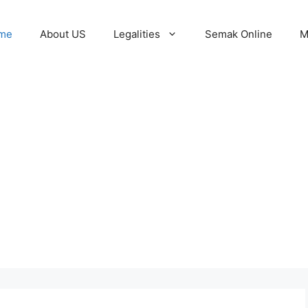
me
About US
Legalities
Semak Online
M