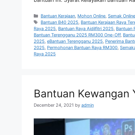
Categories
Bantuan Kerajaan
,
Mohon Online
,
Semak Onlin
Tags
Bantuan B40 2025
,
Bantuan Kerajaan Raya Te
Raya 2025
,
Bantuan Raya Aidilfitri 2025
,
Bantuan 
Bantuan Terengganu 2025 RM300 One-Off
,
Bantu
2025
,
eBantuan Terengganu 2025
,
Penerima Ban
2025
,
Permohonan Bantuan Raya RM300
,
Semaka
Raya 2025
Bantuan Kewangan 
December 24, 2021
by
admin