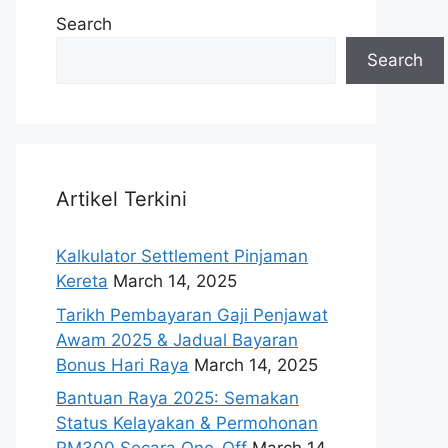
Search
Search
Artikel Terkini
Kalkulator Settlement Pinjaman
Kereta
March 14, 2025
Tarikh Pembayaran Gaji Penjawat
Awam 2025 & Jadual Bayaran
Bonus Hari Raya
March 14, 2025
Bantuan Raya 2025: Semakan
Status Kelayakan & Permohonan