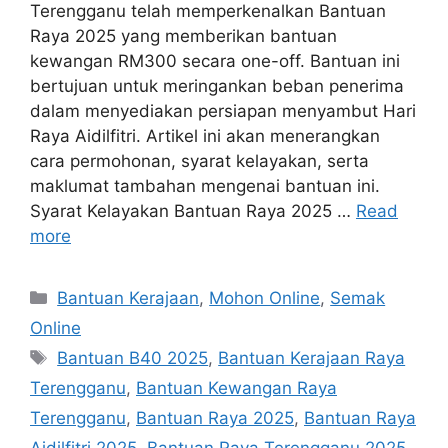
Terengganu telah memperkenalkan Bantuan
Raya 2025 yang memberikan bantuan
kewangan RM300 secara one-off. Bantuan ini
bertujuan untuk meringankan beban penerima
dalam menyediakan persiapan menyambut Hari
Raya Aidilfitri. Artikel ini akan menerangkan
cara permohonan, syarat kelayakan, serta
maklumat tambahan mengenai bantuan ini.
Syarat Kelayakan Bantuan Raya 2025 …
Read
more
Categories
Bantuan Kerajaan
,
Mohon Online
,
Semak
Online
Tags
Bantuan B40 2025
,
Bantuan Kerajaan Raya
Terengganu
,
Bantuan Kewangan Raya
Terengganu
,
Bantuan Raya 2025
,
Bantuan Raya