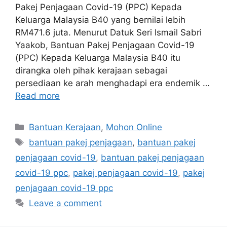
Pakej Penjagaan Covid-19 (PPC) Kepada
Keluarga Malaysia B40 yang bernilai lebih
RM471.6 juta. Menurut Datuk Seri Ismail Sabri
Yaakob, Bantuan Pakej Penjagaan Covid-19
(PPC) Kepada Keluarga Malaysia B40 itu
dirangka oleh pihak kerajaan sebagai
persediaan ke arah menghadapi era endemik …
Read more
Categories
Bantuan Kerajaan
,
Mohon Online
Tags
bantuan pakej penjagaan
,
bantuan pakej
penjagaan covid-19
,
bantuan pakej penjagaan
covid-19 ppc
,
pakej penjagaan covid-19
,
pakej
penjagaan covid-19 ppc
Leave a comment