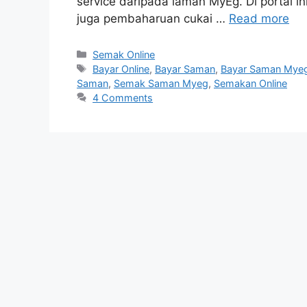
service daripada laman MyEg. Di portal in
juga pembaharuan cukai …
Read more
Categories
Semak Online
Tags
Bayar Online
,
Bayar Saman
,
Bayar Saman Mye
Saman
,
Semak Saman Myeg
,
Semakan Online
4 Comments