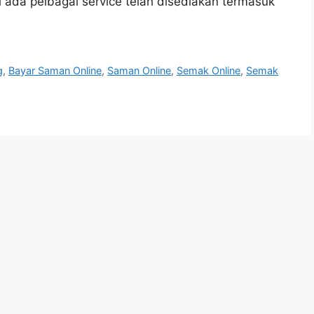
i ada pelbagai service telah disediakan termasuk
g
,
Bayar Saman Online
,
Saman Online
,
Semak Online
,
Semak