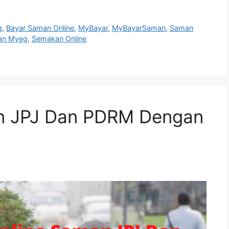
g
,
Bayar Saman Online
,
MyBayar
,
MyBayarSaman
,
Saman
an Myeg
,
Semakan Online
n JPJ Dan PDRM Dengan