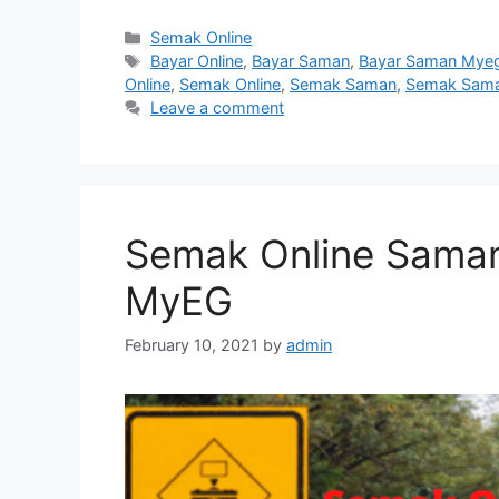
Categories
Semak Online
Tags
Bayar Online
,
Bayar Saman
,
Bayar Saman Mye
Online
,
Semak Online
,
Semak Saman
,
Semak Sam
Leave a comment
Semak Online Sama
MyEG
February 10, 2021
by
admin