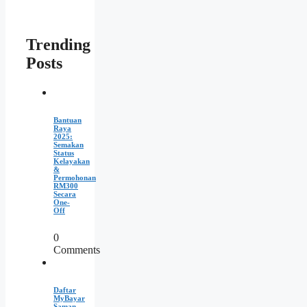
Trending
Posts
Bantuan
Raya
2025:
Semakan
Status
Kelayakan
&
Permohonan
RM300
Secara
One-
Off
0
Comments
Daftar
MyBayar
Saman