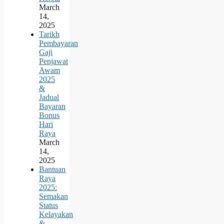
March
14,
2025
Tarikh
Pembayaran
Gaji
Penjawat
Awam
2025
&
Jadual
Bayaran
Bonus
Hari
Raya
March
14,
2025
Bantuan
Raya
2025:
Semakan
Status
Kelayakan
&