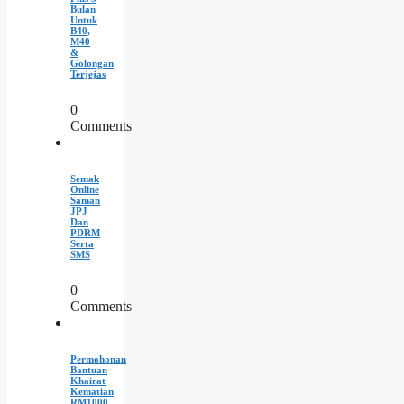
Bulan
Untuk
B40,
M40
&
Golongan
Terjejas
0
Comments
Semak
Online
Saman
JPJ
Dan
PDRM
Serta
SMS
0
Comments
Permohonan
Bantuan
Khairat
Kematian
RM1000