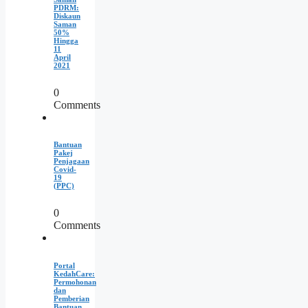
PDRM:
Diskaun
Saman
50%
Hingga
11
April
2021
0
Comments
Bantuan
Pakej
Penjagaan
Covid-
19
(PPC)
0
Comments
Portal
KedahCare:
Permohonan
dan
Pemberian
Bantuan