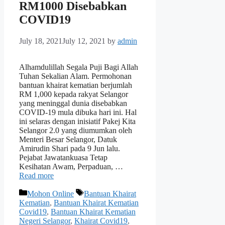
RM1000 Disebabkan
COVID19
July 18, 2021
July 12, 2021
by
admin
Alhamdulillah Segala Puji Bagi Allah
Tuhan Sekalian Alam. Permohonan
bantuan khairat kematian berjumlah
RM 1,000 kepada rakyat Selangor
yang meninggal dunia disebabkan
COVID-19 mula dibuka hari ini. Hal
ini selaras dengan inisiatif Pakej Kita
Selangor 2.0 yang diumumkan oleh
Menteri Besar Selangor, Datuk
Amirudin Shari pada 9 Jun lalu.
Pejabat Jawatankuasa Tetap
Kesihatan Awam, Perpaduan, …
Read more
Categories
Tags
Mohon Online
Bantuan Khairat
Kematian
,
Bantuan Khairat Kematian
Covid19
,
Bantuan Khairat Kematian
Negeri Selangor
,
Khairat Covid19
,