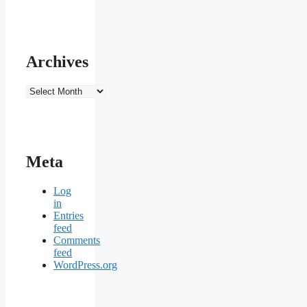
Archives
Archives
Meta
Log
in
Entries
feed
Comments
feed
WordPress.org