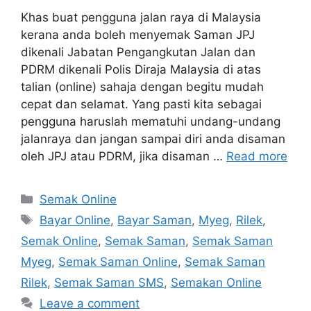
Khas buat pengguna jalan raya di Malaysia
kerana anda boleh menyemak Saman JPJ
dikenali Jabatan Pengangkutan Jalan dan
PDRM dikenali Polis Diraja Malaysia di atas
talian (online) sahaja dengan begitu mudah
cepat dan selamat. Yang pasti kita sebagai
pengguna haruslah mematuhi undang-undang
jalanraya dan jangan sampai diri anda disaman
oleh JPJ atau PDRM, jika disaman …
Read more
Categories
Semak Online
Tags
Bayar Online
,
Bayar Saman
,
Myeg
,
Rilek
,
Semak Online
,
Semak Saman
,
Semak Saman
Myeg
,
Semak Saman Online
,
Semak Saman
Rilek
,
Semak Saman SMS
,
Semakan Online
Leave a comment