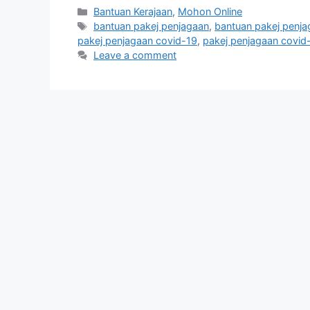
Categories
Bantuan Kerajaan
,
Mohon Online
Tags
bantuan pakej penjagaan
,
bantuan pakej penja
pakej penjagaan covid-19
,
pakej penjagaan covid
Leave a comment